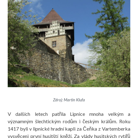
Zdroj: Martin Klufa
V dalších letech patřila Lipnice mnoha velkým a
významným šlechtickým rodům i českým králům. Roku
1417 byli v lipnické hradní kapli za Čeňka z Vartemberka
vysvěceni první husitští kněží. Za vlády husitských rytířů