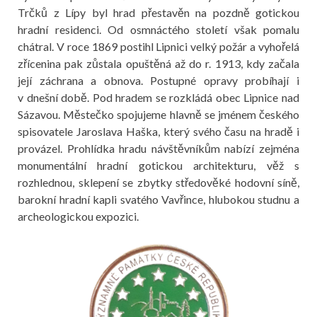
Trčků z Lípy byl hrad přestavěn na pozdně gotickou
hradní residenci. Od osmnáctého století však pomalu
chátral. V roce 1869 postihl Lipnici velký požár a vyhořelá
zřícenina pak zůstala opuštěná až do r. 1913, kdy začala
její záchrana a obnova. Postupné opravy probíhají i
v dnešní době. Pod hradem se rozkládá obec Lipnice nad
Sázavou. Městečko spojujeme hlavně se jménem českého
spisovatele Jaroslava Haška, který svého času na hradě i
provázel. Prohlídka hradu návštěvníkům nabízí zejména
monumentální hradní gotickou architekturu, věž s
rozhlednou, sklepení se zbytky středověké hodovní síně,
barokní hradní kapli svatého Vavřince, hlubokou studnu a
archeologickou expozici.