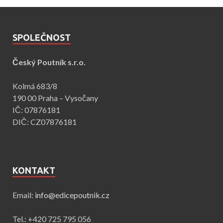
SPOLEČNOST
Český Poutník s.r.o.
Kolmá 683/8
190 00 Praha – Vysočany
IČ: 07876181
DIČ: CZ07876181
KONTAKT
Email:
info@edicepoutnik.cz
Tel.: +420 725 795 056