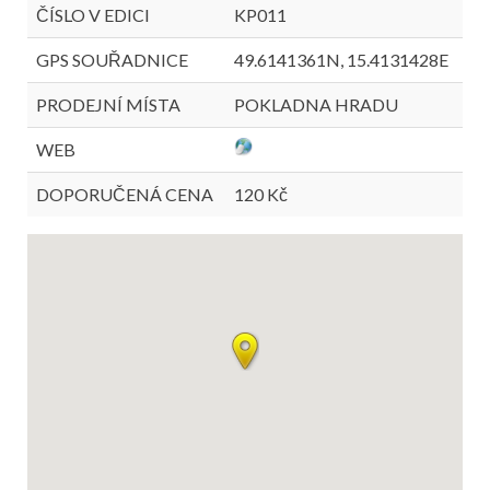
ČÍSLO V EDICI
KP011
GPS SOUŘADNICE
49.6141361N, 15.4131428E
PRODEJNÍ MÍSTA
POKLADNA HRADU
WEB
DOPORUČENÁ CENA
120 Kč