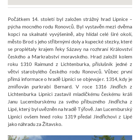
Počátkem 14. století byl založen strážný hrad Lipnice –
pýcha mocného rodu Ronovců. Byl vystavěn mezi dvěma
kopci na skalnaté vyvýšenině, aby hlídal celé širé okolí,
město Brod s jeho stříbrnými doly a kupecké stezky, které
se proplétaly krajem řeky Sázavy na rozhraní Království
českého a Markrabství moravského. Hrad založil kolem
roku 1310 Raimund z Lichtenburka, příslušník jedné z
větví starobylého českého rodu Ronovců. Vůbec první
přímá informace o hradě Lipnici se objevuje r. 1314, kdy je
zmiňován purkrabí Bernard. V roce 1316 Jindřich z
Lichtenburka Lipnici zastavil mladičkému českému králi
Janu Lucemburskému za svého příbuzného Jindřicha z
Lipé, který byl uvězněn na hradě Týřově. Jan Lucemburský
Lipnici ovšem hned roku 1319 předal Jindřichovi z Lipé
jako náhradu za Žitavsko.